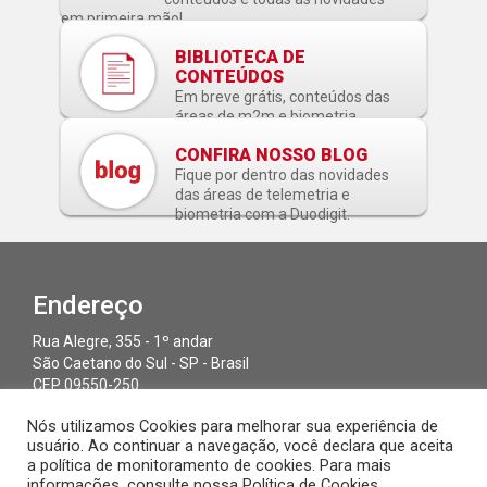
em primeira mão!
BIBLIOTECA DE
CONTEÚDOS
Em breve grátis, conteúdos das
áreas de m2m e biometria.
CONFIRA NOSSO BLOG
Fique por dentro das novidades
das áreas de telemetria e
biometria com a Duodigit.
Endereço
Rua Alegre, 355 - 1º andar
São Caetano do Sul - SP - Brasil
CEP 09550-250
Nós utilizamos Cookies para melhorar sua experiência de
usuário. Ao continuar a navegação, você declara que aceita
Contato
Redes
a política de monitoramento de cookies. Para mais
Sociais
informações, consulte nossa Política de Cookies.