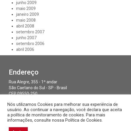
junho 2009
maio 2009
janeiro 2009
maio 2008
abril 2008
setembro 2007
junho 2007
setembro 2006
abril 2006
Endereço
Rua Alegre, 355 - 1º andar
São Caetano do Sul - SP - Brasil
CEP 09550-250
Nós utilizamos Cookies para melhorar sua experiência de
usuário. Ao continuar a navegação, você declara que aceita
Contato
Redes
a política de monitoramento de cookies. Para mais
Sociais
informações, consulte nossa Política de Cookies.
Fone: +55 11 9-8811-2543
contato@duodigit.com.br